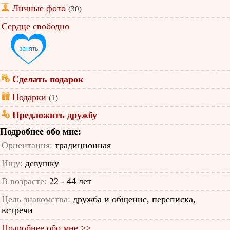
Личные фото
(30)
Сердце свободно
Сделать подарок
Подарки
(1)
Предложить дружбу
Подробнее обо мне:
Ориентация:
традиционная
Ищу:
девушку
В возрасте:
22 - 44 лет
Цель знакомства:
дружба и общение, переписка,
встречи
Подробнее обо мне >>