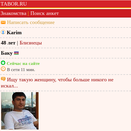
TABOR.RU
Знакомства
|
Поиск анкет
Написать сообщение
Karim
48 лет
|
Близнецы
Баку
Сейчас на сайте
В сети 11 мин.
Ищу такую женщину, чтобы больше никого не
искал...