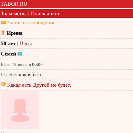
TABOR.RU
Знакомства
|
Поиск анкет
Написать сообщение
Ирина
50 лет
|
Весы
Семей
Была 19 июля в 00:00
О себе:
какая есть.
Какая есть Другой не будет.