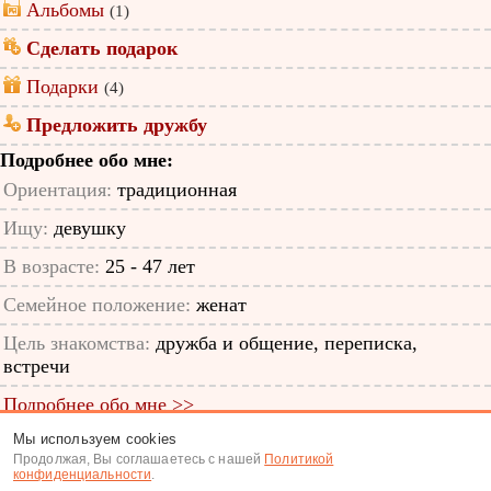
Альбомы
(1)
Сделать подарок
Подарки
(4)
Предложить дружбу
Подробнее обо мне:
Ориентация:
традиционная
Ищу:
девушку
В возрасте:
25 - 47 лет
Семейное положение:
женат
Цель знакомства:
дружба и общение, переписка,
встречи
Подробнее обо мне >>
Мы используем cookies
ID анкеты: 12278790
Продолжая, Вы соглашаетесь с нашей
Политикой
конфиденциальности
.
Знакомства
|
Поиск анкет