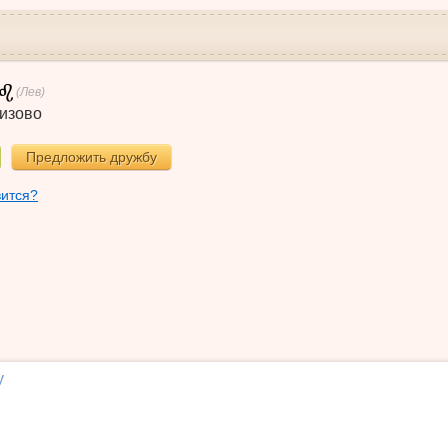
(Лев)
изово
Предложить дружбу
вится?
у