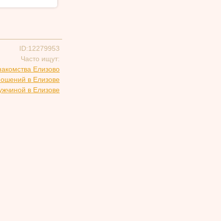
ID:12279953
Часто ищут:
накомства Елизово
ношений в Елизове
ужчиной в Елизове