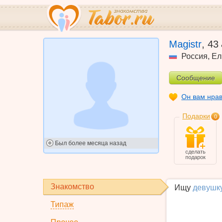
Magistr
,
43
Россия
,
Ел
Сообщение
Он вам нра
Подарки
0
Был
более месяца назад
сделать
подарок
Знакомство
Ищу
девушк
Типаж