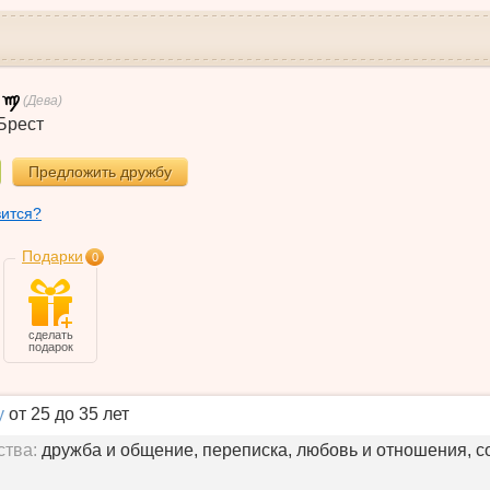
(Дева)
Брест
Предложить дружбу
вится?
Подарки
0
сделать
подарок
у
от 25 до 35 лет
ства:
дружба и общение, переписка, любовь и отношения, с