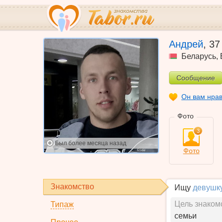
Андрей
,
37
Беларусь
,
Сообщение
Он вам нра
Фото
3
Был
более месяца назад
Фото
Знакомство
Ищу
девушк
Цель знаком
Типаж
семьи