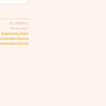
ID:12308371
Часто ищут:
Знакомства Брест
тношений в Бресте
мужчиной в Бресте