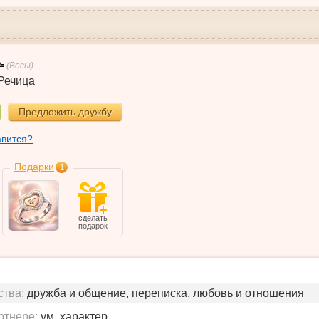
(Весы)
Речица
Предложить дружбу
авится?
Подарки
1
сделать
подарок
ства:
дружба и общение, переписка, любовь и отношения
ртнере:
ум, характер