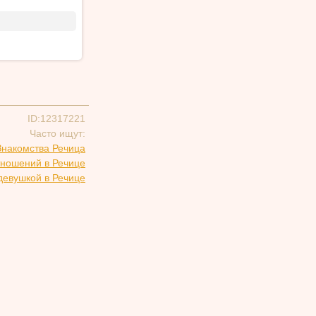
ID:12317221
Часто ищут:
Знакомства Речица
тношений в Речице
девушкой в Речице