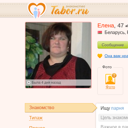
Елена
,
47
Беларусь
,
Сообщение
Она вам нр
Фото
2
Была
4 дня назад
Фото
Знакомство
Ищу
парня
Цель знаком
Типаж
Важное в па