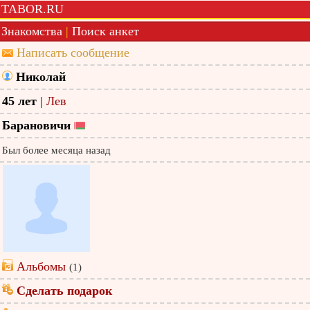
TABOR.RU
Знакомства
|
Поиск анкет
Написать сообщение
Николай
45 лет
|
Лев
Барановичи
Был более месяца назад
Альбомы
(1)
Сделать подарок