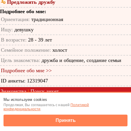
Предложить дружбу
Подробнее обо мне:
Ориентация:
традиционная
Ищу:
девушку
В возрасте:
28 - 39 лет
Семейное положение:
холост
Цель знакомства:
дружба и общение, создание семьи
Подробнее обо мне >>
ID анкеты: 12319047
Знакомства
|
Поиск анкет
Мы используем cookies
(c) Tabor.ru 2026
Продолжая, Вы соглашаетесь с нашей
Политикой
конфиденциальности
.
Принять