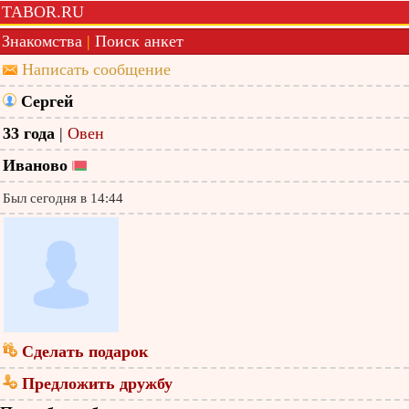
TABOR.RU
Знакомства
|
Поиск анкет
Написать сообщение
Сергей
33 года
|
Овен
Иваново
Был сегодня в 14:44
Сделать подарок
Предложить дружбу