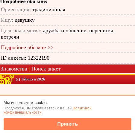
Подробнее обо мне:
Ориентация:
традиционная
Ищу:
девушку
Цель знакомства:
дружба и общение, переписка,
встречи
Подробнее обо мне >>
ID анкеты: 12322190
Знакомства
|
Поиск анкет
(c) Tabor.ru 2026
Мы используем cookies
Продолжая, Вы соглашаетесь с нашей
Политикой
конфиденциальности
.
Принять