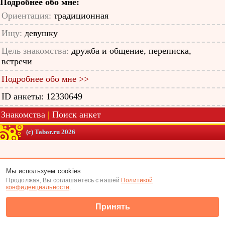
Подробнее обо мне:
Ориентация:
традиционная
Ищу:
девушку
Цель знакомства:
дружба и общение, переписка,
встречи
Подробнее обо мне >>
ID анкеты: 12330649
Знакомства
|
Поиск анкет
(c) Tabor.ru 2026
Мы используем cookies
Продолжая, Вы соглашаетесь с нашей
Политикой
конфиденциальности
.
Принять