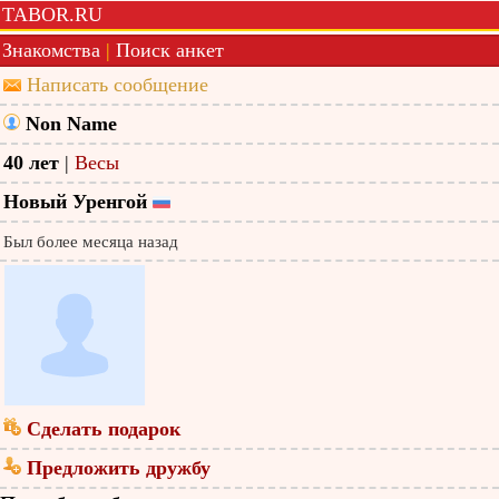
TABOR.RU
Знакомства
|
Поиск анкет
Написать сообщение
Non Name
40 лет
|
Весы
Новый Уренгой
Был более месяца назад
Сделать подарок
Предложить дружбу