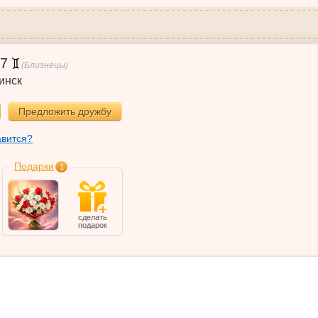
7
(Близнецы)
инск
Предложить дружбу
авится?
Подарки
1
сделать
подарок