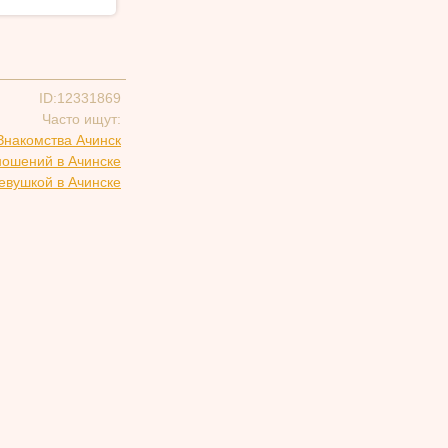
ID:12331869
Часто ищут:
Знакомства Ачинск
ношений в Ачинске
евушкой в Ачинске