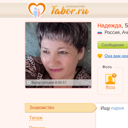
Надежда
,
5
Россия
,
Ач
Сообщение
Она вам нр
Фото
5
Была
сегодня в 06:57
Фото
Знакомство
Ищу
парня
Типаж