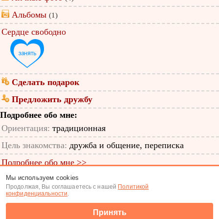
Альбомы
(1)
Сердце свободно
Сделать подарок
Предложить дружбу
Подробнее обо мне:
Ориентация:
традиционная
Цель знакомства:
дружба и общение, переписка
Подробнее обо мне >>
Мы используем cookies
ID анкеты: 12352865
Продолжая, Вы соглашаетесь с нашей
Политикой
конфиденциальности
.
Знакомства
|
Поиск анкет
Принять
(c) Tabor.ru 2026