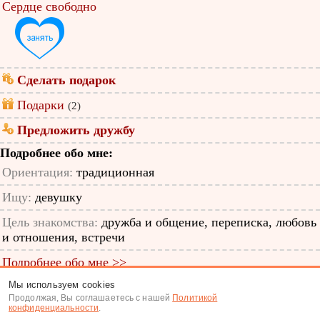
Сердце свободно
Сделать подарок
Подарки
(2)
Предложить дружбу
Подробнее обо мне:
Ориентация:
традиционная
Ищу:
девушку
Цель знакомства:
дружба и общение, переписка, любовь
и отношения, встречи
Подробнее обо мне >>
Мы используем cookies
ID анкеты: 12386614
Продолжая, Вы соглашаетесь с нашей
Политикой
конфиденциальности
.
Знакомства
|
Поиск анкет