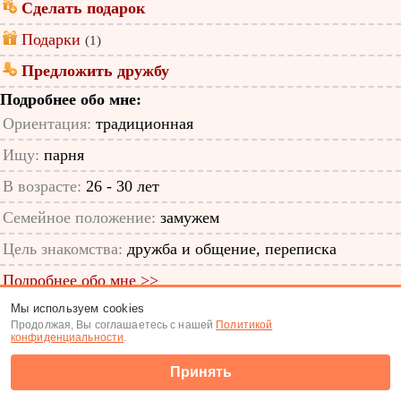
Сделать подарок
Подарки
(1)
Предложить дружбу
Подробнее обо мне:
Ориентация:
традиционная
Ищу:
парня
В возрасте:
26 - 30 лет
Семейное положение:
замужем
Цель знакомства:
дружба и общение, переписка
Подробнее обо мне >>
Мы используем cookies
ID анкеты: 12387864
Продолжая, Вы соглашаетесь с нашей
Политикой
конфиденциальности
.
Знакомства
|
Поиск анкет
Принять
(c) Tabor.ru 2026