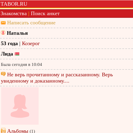
TABOR.RU
Знакомства
|
Поиск анкет
Написать сообщение
Наталья
53 года
|
Козерог
Лида
Была сегодня в 10:04
Не верь прочитанному и рассказанному. Верь
увиденному и доказанному....
Альбомы
(1)