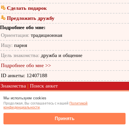
Сделать подарок
Предложить дружбу
Подробнее обо мне:
Ориентация:
традиционная
Ищу:
парня
Цель знакомства:
дружба и общение
Подробнее обо мне >>
ID анкеты: 12407188
Знакомства
|
Поиск анкет
(c) Tabor.ru 2026
Мы используем cookies
Продолжая, Вы соглашаетесь с нашей
Политикой
конфиденциальности
.
Принять