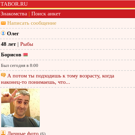
TABOR.RU
Знакомства
|
Поиск анкет
Написать сообщение
Олег
48 лет
|
Рыбы
Борисов
Был сегодня в 8:00
А потом ты подходишь к тому возрасту, когда
наконец-то понимаешь, что...
Личные фото
(6)