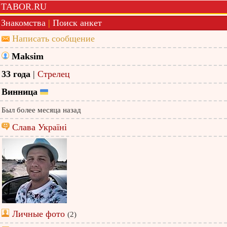
TABOR.RU
Знакомства
|
Поиск анкет
Написать сообщение
Maksim
33 года
|
Стрелец
Винница
Был более месяца назад
Слава Україні
Личные фото
(2)