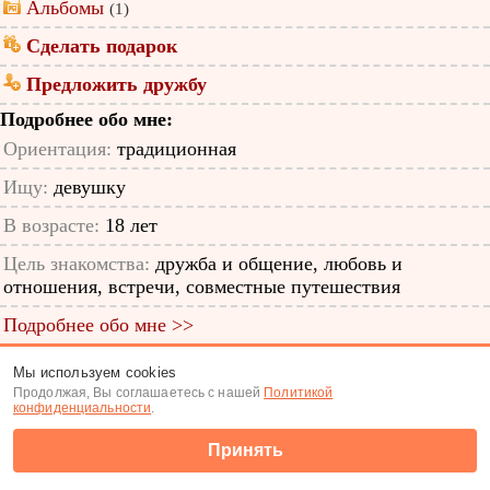
Альбомы
(1)
Сделать подарок
Предложить дружбу
Подробнее обо мне:
Ориентация:
традиционная
Ищу:
девушку
В возрасте:
18 лет
Цель знакомства:
дружба и общение, любовь и
отношения, встречи, совместные путешествия
Подробнее обо мне >>
ID анкеты: 12449189
Мы используем cookies
Продолжая, Вы соглашаетесь с нашей
Политикой
Знакомства
|
Поиск анкет
конфиденциальности
.
(c) Tabor.ru 2026
Принять