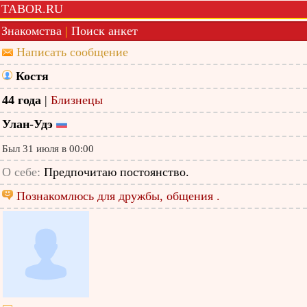
TABOR.RU
Знакомства
|
Поиск анкет
Написать сообщение
Костя
44 года
|
Близнецы
Улан-Удэ
Был 31 июля в 00:00
О себе:
Предпочитаю постоянство.
Познакомлюсь для дружбы, общения .