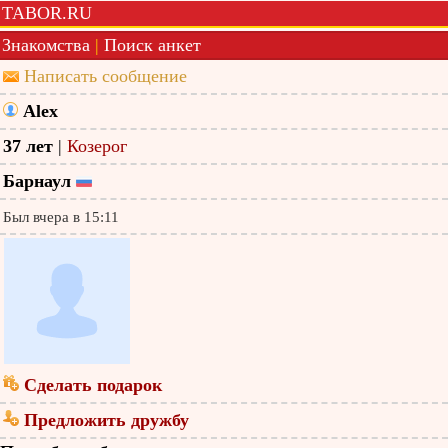
TABOR.RU
Знакомства
|
Поиск анкет
Написать сообщение
Alex
37 лет
|
Козерог
Барнаул
Был вчера в 15:11
Сделать подарок
Предложить дружбу