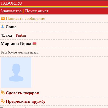
TABOR.RU
Знакомства
|
Поиск анкет
Написать сообщение
Саша
41 год
|
Рыбы
Марьина Горка
Был более месяца назад
Сделать подарок
Предложить дружбу