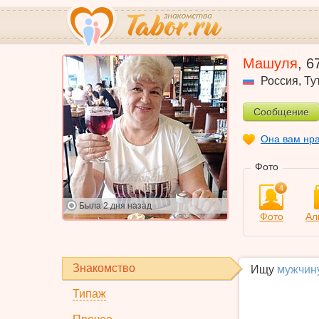
Машуля
,
6
Россия
,
Ту
Сообщение
Она вам нр
Фото
4
Была
2 дня назад
Фото
Ал
Знакомство
Ищу
мужчин
Типаж