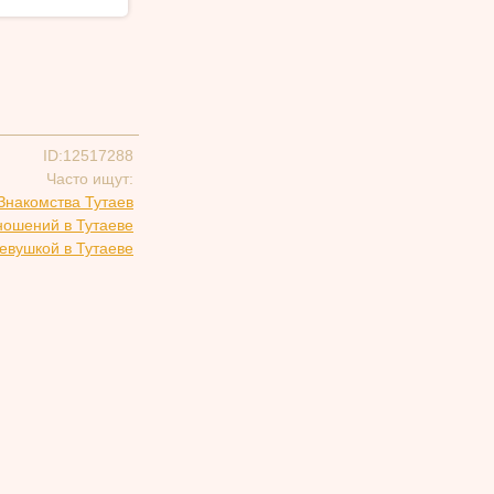
ID:12517288
Часто ищут:
Знакомства Тутаев
ношений в Тутаеве
евушкой в Тутаеве