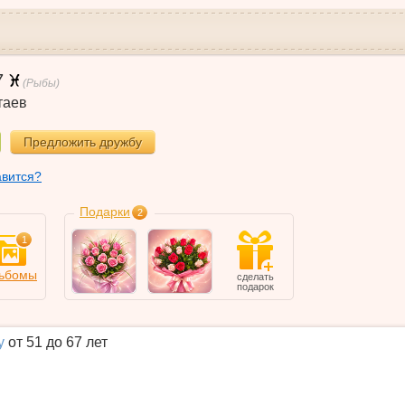
7
(Рыбы)
таев
Предложить дружбу
авится?
Подарки
2
1
ьбомы
сделать
подарок
у
от 51 до 67 лет