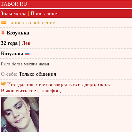
TABOR.RU
Знакомства
|
Поиск анкет
Написать сообщение
Козулька
32 года
|
Лев
Козулька
Была более месяца назад
О себе:
Только общения
Иногда, так хочется закрыть все двери, окна.
Выключить свет, телефон,...