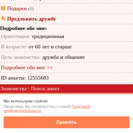
Подарки
(1)
Предложить дружбу
Подробнее обо мне:
Ориентация:
традиционная
В возрасте:
от 60 лет и старше
Цель знакомства:
дружба и общение
Подробнее обо мне >>
ID анкеты: 12555683
Знакомства
|
Поиск анкет
(c) Tabor.ru 2026
Мы используем cookies
Продолжая, Вы соглашаетесь с нашей
Политикой
конфиденциальности
.
Принять