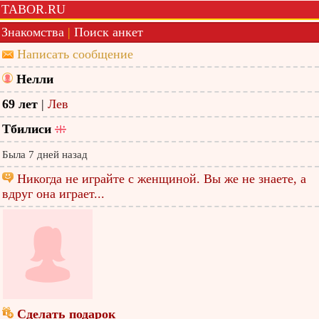
TABOR.RU
Знакомства
|
Поиск анкет
Написать сообщение
Нелли
69 лет
|
Лев
Тбилиси
Была 7 дней назад
Никогда не играйте с женщиной. Вы же не знаете, а
вдруг она играет...
Сделать подарок