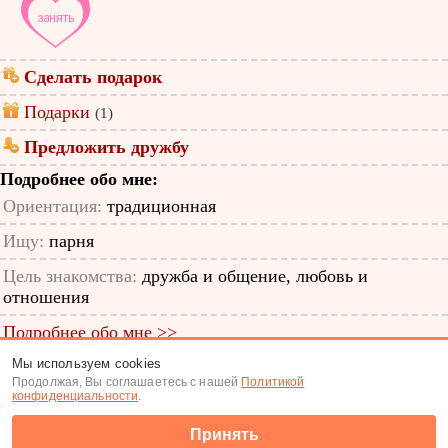
Сделать подарок
Подарки
(1)
Предложить дружбу
Подробнее обо мне:
Ориентация:
традиционная
Ищу:
парня
Цель знакомства:
дружба и общение, любовь и
отношения
Подробнее обо мне >>
Мы используем cookies
ID анкеты: 12556182
Продолжая, Вы соглашаетесь с нашей
Политикой
конфиденциальности
.
Знакомства
|
Поиск анкет
Принять
(c) Tabor.ru 2026