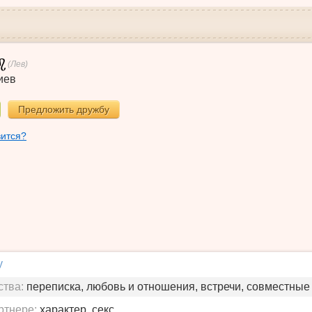
(Лев)
иев
Предложить дружбу
вится?
у
ства:
переписка, любовь и отношения, встречи, совместные
ртнере:
характер, секс