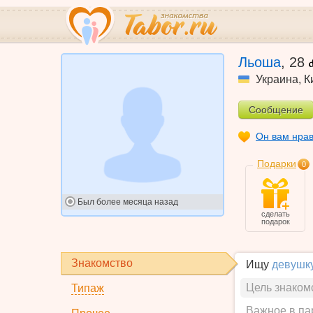
Льоша
,
28
Украина
,
К
Сообщение
Он вам нра
Подарки
0
Был
более месяца назад
сделать
подарок
Знакомство
Ищу
девушк
Цель знаком
Типаж
Важное в па