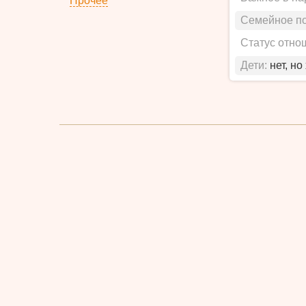
Прочее
Семейное п
Статус отно
Дети:
нет, но