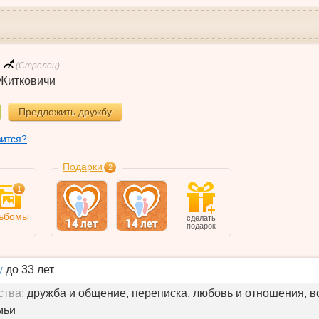
(Стрелец)
Житковичи
Предложить дружбу
вится?
Подарки
2
1
ьбомы
сделать
подарок
у
до 33 лет
ства:
дружба и общение, переписка, любовь и отношения, в
мьи