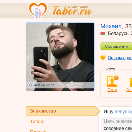
Михаил
,
33
Беларусь
,
Сообщение
Он вам нра
Фото
2
Был
24 июля
Фото
Ал
Знакомство
Ищу
девушк
Цель знаком
Типаж
создание се