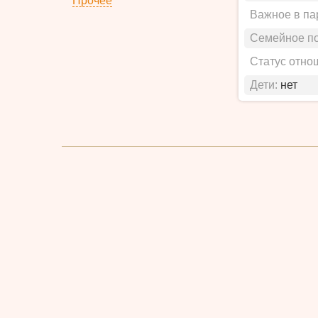
Прочее
Важное в па
Семейное п
Статус отно
Дети:
нет