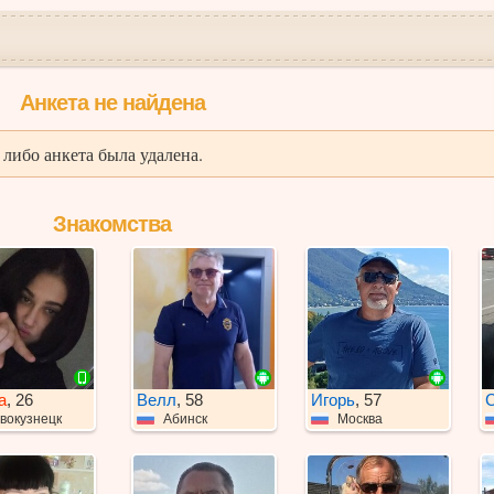
Анкета не найдена
либо анкета была удалена.
Знакомства
а
, 26
Велл
, 58
Игорь
, 57
С
вокузнецк
Абинск
Москва