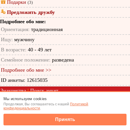
Подарки
(3)
Предложить дружбу
Подробнее обо мне:
Ориентация:
традиционная
Ищу:
мужчину
В возрасте:
40 - 49 лет
Семейное положение:
разведена
Подробнее обо мне >>
ID анкеты: 12615035
Знакомства
|
Поиск анкет
Мы используем cookies
(c) Tabor.ru 2026
Продолжая, Вы соглашаетесь с нашей
Политикой
конфиденциальности
.
Принять