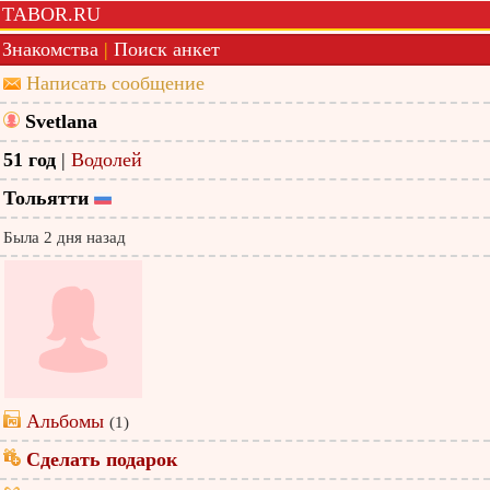
TABOR.RU
Знакомства
|
Поиск анкет
Написать сообщение
Svetlana
51 год
|
Водолей
Тольятти
Была 2 дня назад
Альбомы
(1)
Сделать подарок