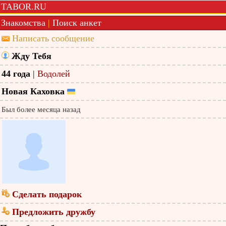
TABOR.RU
Знакомства
|
Поиск анкет
Написать сообщение
Жду Тебя
44 года
|
Водолей
Новая Каховка
Был более месяца назад
Сделать подарок
Предложить дружбу