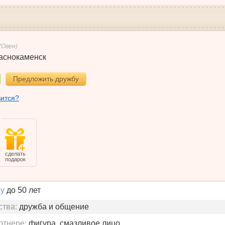
(Овен)
аснокаменск
Предложить дружбу
вится?
сделать
подарок
у
до 50 лет
ства:
дружба и общение
ртнере:
фигура, смазливое лицо