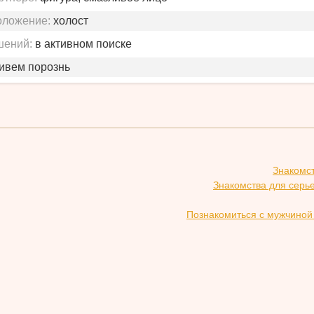
оложение:
холост
шений:
в активном поиске
живем порознь
Знакомс
Знакомства для серь
Познакомиться с мужчиной