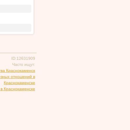
ID:12631909
Часто ищут:
тва Краснокаменск
езных отношений в
Краснокаменске
 в Краснокаменске