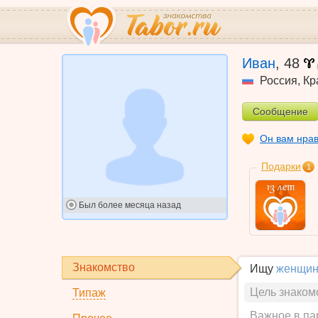
Иван
,
48
Россия
,
Кр
Сообщение
Он вам нра
Подарки
1
Был
более месяца назад
Знакомство
Ищу
женщин
Цель знаком
Типаж
Важное в па