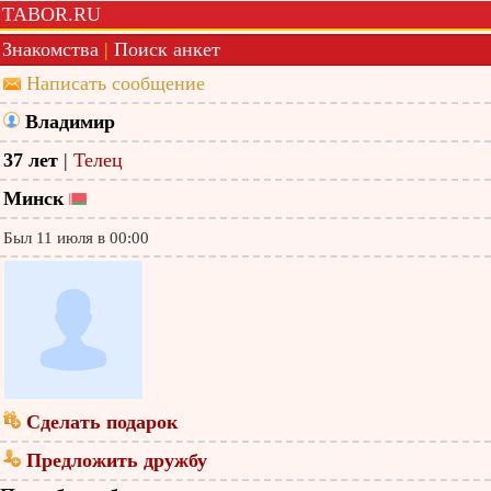
TABOR.RU
Знакомства
|
Поиск анкет
Написать сообщение
Владимир
37 лет
|
Телец
Минск
Был 11 июля в 00:00
Сделать подарок
Предложить дружбу