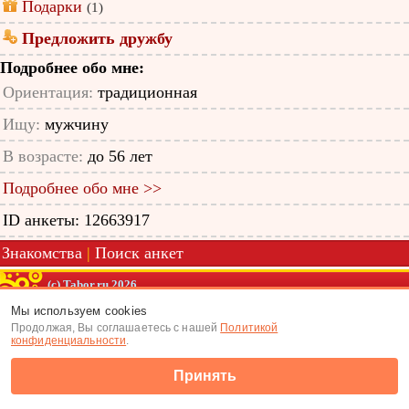
Подарки
(1)
Предложить дружбу
Подробнее обо мне:
Ориентация:
традиционная
Ищу:
мужчину
В возрасте:
до 56 лет
Подробнее обо мне >>
ID анкеты: 12663917
Знакомства
|
Поиск анкет
(c) Tabor.ru 2026
Мы используем cookies
Продолжая, Вы соглашаетесь с нашей
Политикой
конфиденциальности
.
Принять