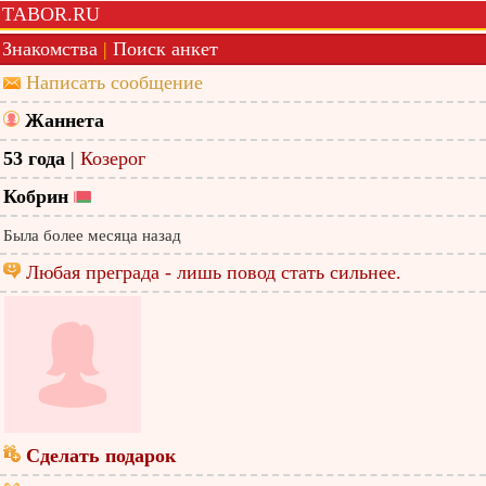
TABOR.RU
Знакомства
|
Поиск анкет
Написать сообщение
Жаннета
53 года
|
Козерог
Кобрин
Была более месяца назад
Любая преграда - лишь повод стать сильнее.
Сделать подарок