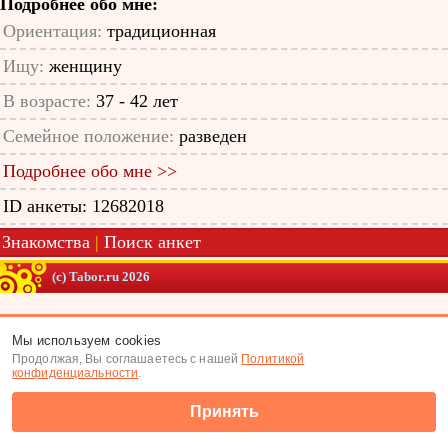
Подробнее обо мне:
Ориентация:
традиционная
Ищу:
женщину
В возрасте:
37 - 42 лет
Семейное положение:
разведен
Подробнее обо мне >>
ID анкеты: 12682018
Знакомства
|
Поиск анкет
(c) Tabor.ru 2026
Мы используем cookies
Продолжая, Вы соглашаетесь с нашей
Политикой
конфиденциальности
.
Принять