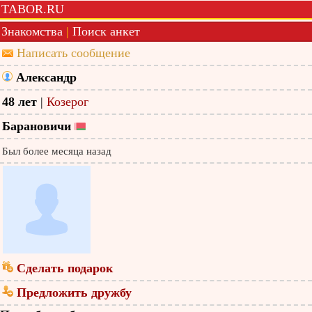
TABOR.RU
Знакомства
|
Поиск анкет
Написать сообщение
Александр
48 лет
|
Козерог
Барановичи
Был более месяца назад
Сделать подарок
Предложить дружбу