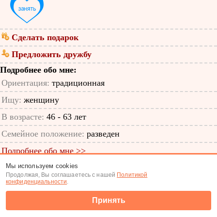
Сделать подарок
Предложить дружбу
Подробнее обо мне:
Ориентация:
традиционная
Ищу:
женщину
В возрасте:
46 - 63 лет
Семейное положение:
разведен
Подробнее обо мне >>
Мы используем cookies
ID анкеты: 12690102
Продолжая, Вы соглашаетесь с нашей
Политикой
конфиденциальности
.
Знакомства
|
Поиск анкет
Принять
(c) Tabor.ru 2026