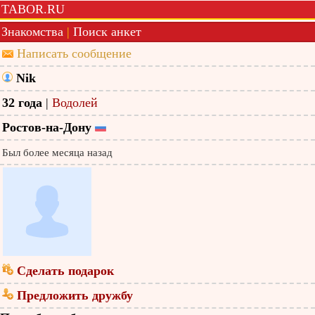
TABOR.RU
Знакомства
|
Поиск анкет
Написать сообщение
Nik
32 года
|
Водолей
Ростов-на-Дону
Был более месяца назад
Сделать подарок
Предложить дружбу