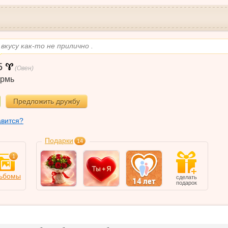
вкусу как-то не прилично .
5
(Овен)
рмь
Предложить дружбу
авится?
Подарки
14
1
ьбомы
сделать
подарок