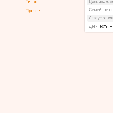
Цель знаком
Типаж
Семейное п
Прочее
Статус отно
Дети:
есть, 