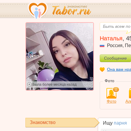
Быть всем по 
Наталья
,
4
Россия
,
Пе
Сообщение
Она вам нр
Фото
Была
более месяца назад
11
Фото
Ал
Знакомство
Ищу
парня