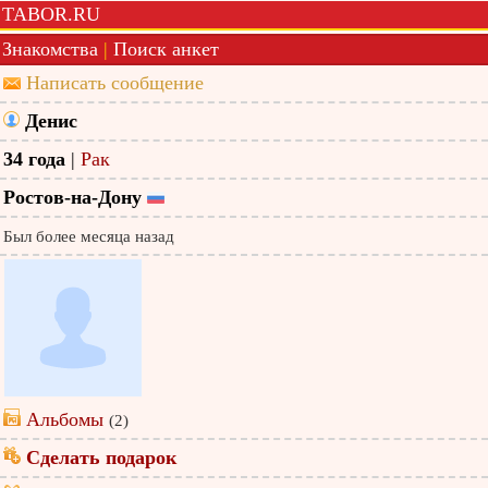
TABOR.RU
Знакомства
|
Поиск анкет
Написать сообщение
Денис
34 года
|
Рак
Ростов-на-Дону
Был более месяца назад
Альбомы
(2)
Сделать подарок