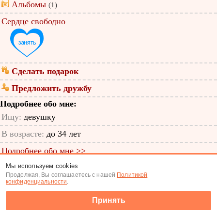
Альбомы
(1)
Сердце свободно
Сделать подарок
Предложить дружбу
Подробнее обо мне:
Ищу:
девушку
В возрасте:
до 34 лет
Подробнее обо мне >>
Мы используем cookies
ID анкеты: 12709216
Продолжая, Вы соглашаетесь с нашей
Политикой
конфиденциальности
.
Знакомства
|
Поиск анкет
Принять
(c) Tabor.ru 2026