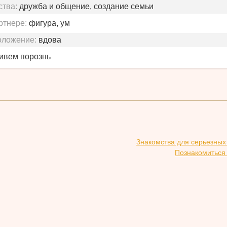
ства:
дружба и общение, создание семьи
ртнере:
фигура, ум
оложение:
вдова
живем порознь
Знакомства для серьезных
Познакомиться 