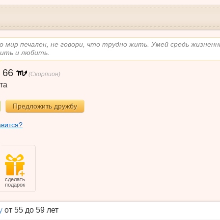
о мир печален, не говори, что трудно жить. Умей средь жизненн
рить и любить.
,
66
(Скорпион)
та
Предложить дружбу
авится?
сделать
подарок
у
от 55 до 59 лет