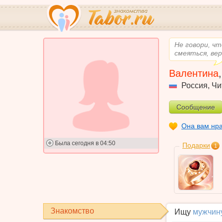
Не говори, чт
смеяться, ве
Валентина
Россия
,
Чи
Сообщение
Она вам нр
Была
сегодня в 04:50
Подарки
1
Знакомство
Ищу
мужчин