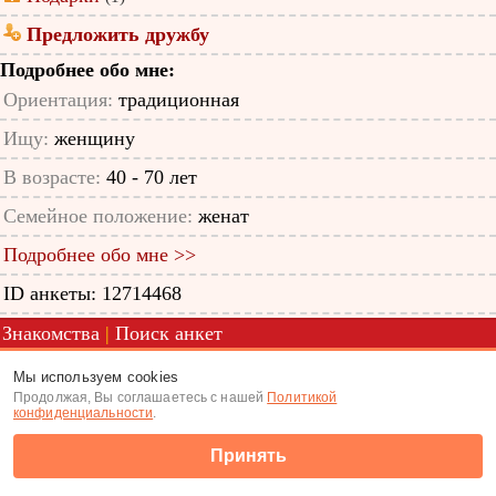
Предложить дружбу
Подробнее обо мне:
Ориентация:
традиционная
Ищу:
женщину
В возрасте:
40 - 70 лет
Семейное положение:
женат
Подробнее обо мне >>
ID анкеты: 12714468
Знакомства
|
Поиск анкет
(c) Tabor.ru 2026
Мы используем cookies
Продолжая, Вы соглашаетесь с нашей
Политикой
конфиденциальности
.
Принять