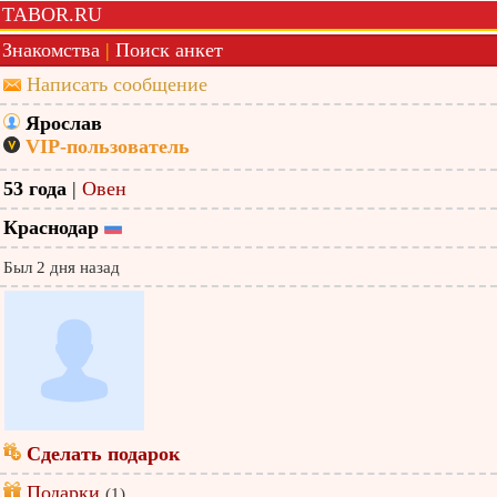
TABOR.RU
Знакомства
|
Поиск анкет
Написать сообщение
Ярослав
VIP-пользователь
53 года
|
Овен
Краснодар
Был 2 дня назад
Сделать подарок
Подарки
(1)