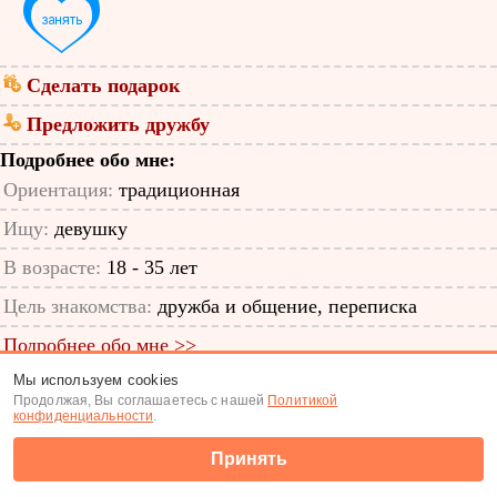
Сделать подарок
Предложить дружбу
Подробнее обо мне:
Ориентация:
традиционная
Ищу:
девушку
В возрасте:
18 - 35 лет
Цель знакомства:
дружба и общение, переписка
Подробнее обо мне >>
Мы используем cookies
ID анкеты: 12728205
Продолжая, Вы соглашаетесь с нашей
Политикой
конфиденциальности
.
Знакомства
|
Поиск анкет
Принять
(c) Tabor.ru 2026