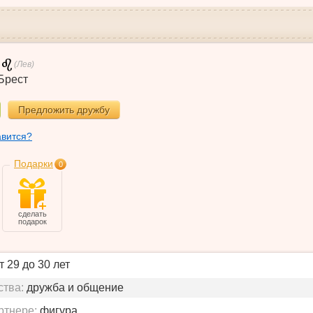
(Лев)
Брест
Предложить дружбу
авится?
Подарки
0
сделать
подарок
т 29 до 30 лет
ства:
дружба и общение
ртнере:
фигура