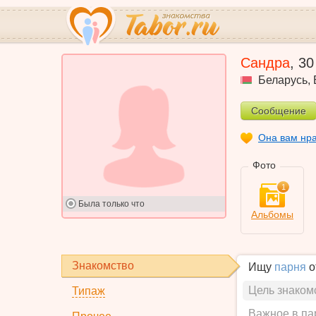
Сандра
,
30
Беларусь
,
Сообщение
Она вам нр
Фото
1
Была
только что
Альбомы
Знакомство
Ищу
парня
о
Цель знаком
Типаж
Важное в па