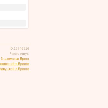
ID:12746316
Часто ищут:
Знакомства Брест
тношений в Бресте
девушкой в Бресте