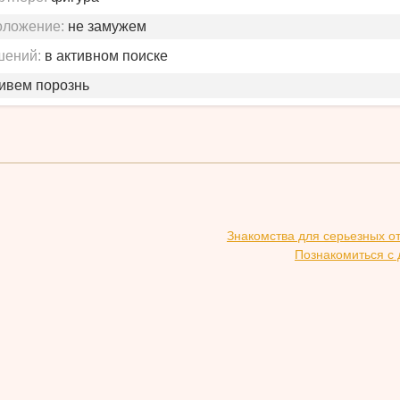
оложение:
не замужем
шений:
в активном поиске
живем порознь
Знакомства для серьезных о
Познакомиться с 