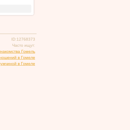
ID:12768373
Часто ищут:
Знакомства Гомель
тношений в Гомеле
мужчиной в Гомеле