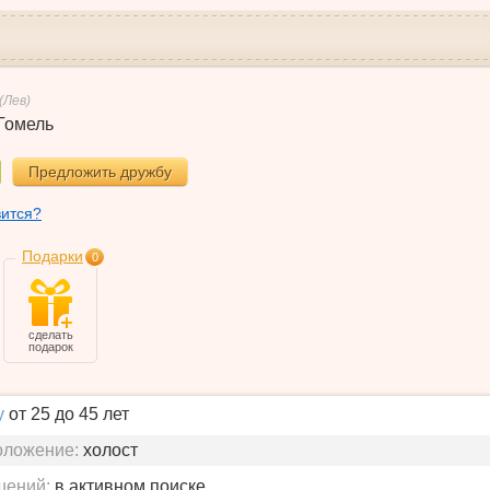
(Лев)
Гомель
Предложить дружбу
вится?
Подарки
0
сделать
подарок
у
от 25 до 45 лет
оложение:
холост
шений:
в активном поиске