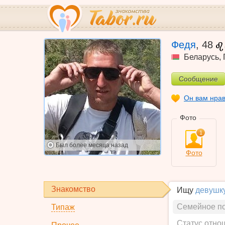
Федя
,
48
Беларусь
,
Сообщение
Он вам нра
Фото
1
Был
более месяца назад
Фото
Знакомство
Ищу
девушк
Семейное п
Типаж
Статус отно