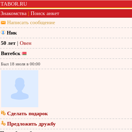
TABOR.RU
Знакомства
|
Поиск анкет
Написать сообщение
Ник
50 лет
|
Овен
Витебск
Был 18 июля в 00:00
Сделать подарок
Предложить дружбу