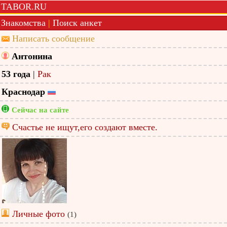
TABOR.RU
Знакомства
|
Поиск анкет
Написать сообщение
Антонина
53 года
|
Рак
Краснодар
Сейчас на сайте
Счастье не ищут,его создают вместе.
Личные фото
(1)