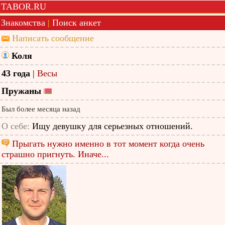
TABOR.RU
Знакомства
|
Поиск анкет
Написать сообщение
Коля
43 года
|
Весы
Пружаны
Был более месяца назад
О себе:
Ищу девушку для серьезных отношений.
Прыгать нужно именно в тот момент когда очень
страшно пригнуть. Иначе...