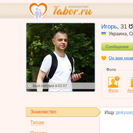
Игорь
,
31
Украина
,
О
Сообщение
Он вам нра
Фото
1
Был
сегодня в 02:07
Фото
Ал
Знакомство
Ищу
девушк
Типаж