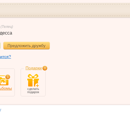
(Телец)
десса
Предложить дружбу
вится?
Подарки
0
1
ьбомы
сделать
подарок
у