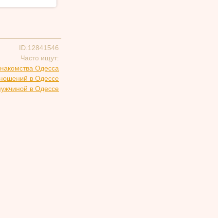
ID:12841546
Часто ищут:
накомства Одесса
тношений в Одессе
мужчиной в Одессе