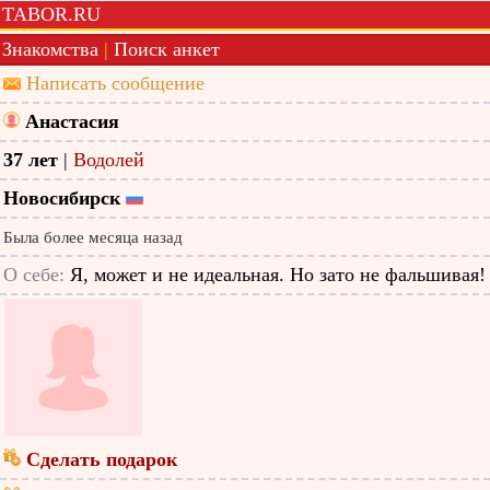
TABOR.RU
Знакомства
|
Поиск анкет
Написать сообщение
Анастасия
37 лет
|
Водолей
Новосибирск
Была более месяца назад
О себе:
Я, может и не идеальная. Но зато не фальшивая!
Сделать подарок