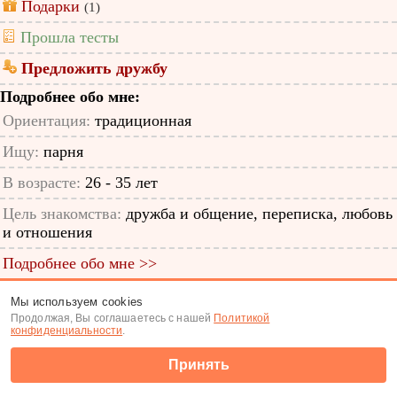
Подарки
(1)
Прошла тесты
Предложить дружбу
Подробнее обо мне:
Ориентация:
традиционная
Ищу:
парня
В возрасте:
26 - 35 лет
Цель знакомства:
дружба и общение, переписка, любовь
и отношения
Подробнее обо мне >>
ID анкеты: 12842437
Мы используем cookies
Продолжая, Вы соглашаетесь с нашей
Политикой
Знакомства
|
Поиск анкет
конфиденциальности
.
(c) Tabor.ru 2026
Принять