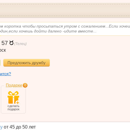
м коротка чтобы просыпаться утром с сожалением...Если хоче
один,если хочешь дойти далеко -идите вместе...
,
57
(Телец)
рск
Предложить дружбу
вится?
Подарки
0
сделать
подарок
у
от 45 до 50 лет