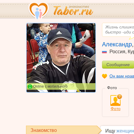
Жизнь слишко
быстро -иди 
Александр
Россия
,
Ку
Сообщение
Он вам нра
Online с мобильного
Фото
7
Фото
Знакомство
Ищу
женщин