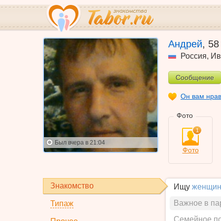
Андрей
,
58
Россия
,
Ив
Сообщение
Он вам нра
Фото
1
Был
вчера в 21:04
Фото
Знакомство
Ищу
женщин
Важное в па
Типаж
Семейное п