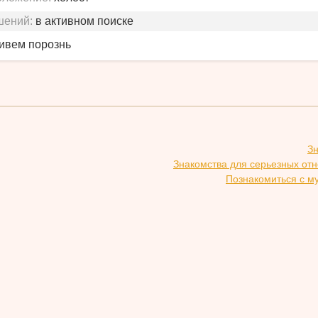
шений:
в активном поиске
живем порознь
З
Знакомства для серьезных от
Познакомиться с м