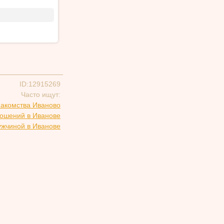
ID:12915269
Часто ищут:
накомства Иваново
ношений в Иванове
ужчиной в Иванове