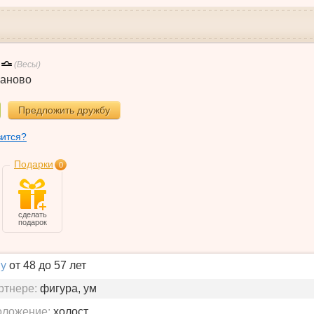
(Весы)
аново
Предложить дружбу
вится?
Подарки
0
сделать
подарок
у
от 48 до 57 лет
ртнере:
фигура, ум
оложение:
холост