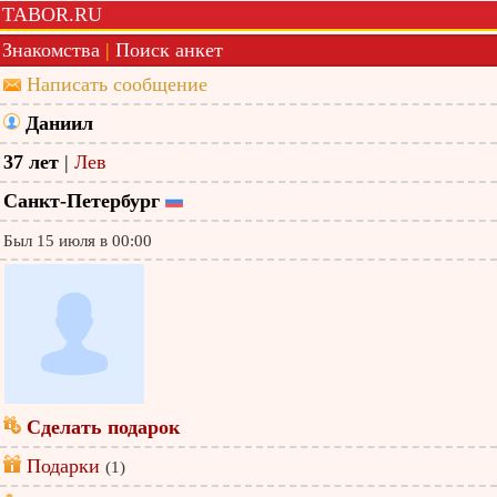
TABOR.RU
Знакомства
|
Поиск анкет
Написать сообщение
Даниил
37 лет
|
Лев
Санкт-Петербург
Был 15 июля в 00:00
Сделать подарок
Подарки
(1)